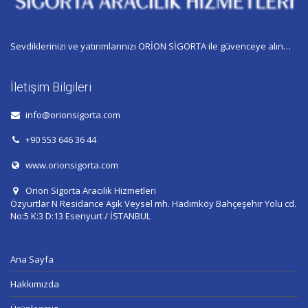
Sevdiklerinizi ve yatırımlarınızı ORİON SİGORTA ile güvenceye alın…
İletişim Bilgileri
info@orionsigorta.com
+90 553 646 36 44
www.orionsigorta.com
Orion Sigorta Aracılık Hizmetleri
Özyurtlar N Residance Aşık Veysel mh. Hadımköy Bahçeşehir Yolu cd.
No:5 K:3 D:13 Esenyurt / İSTANBUL
Ana Sayfa
Hakkımızda