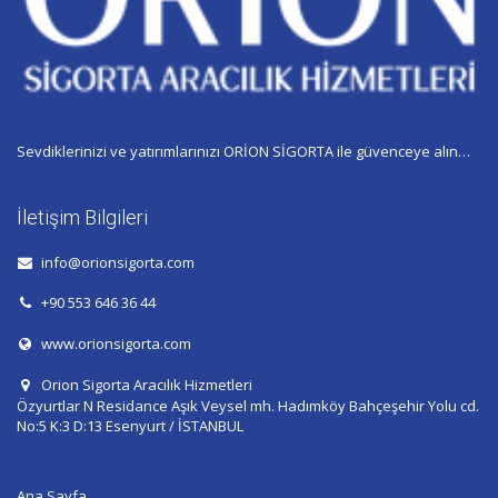
Sevdiklerinizi ve yatırımlarınızı ORİON SİGORTA ile güvenceye alın…
İletişim Bilgileri
info@orionsigorta.com
+90 553 646 36 44
www.orionsigorta.com
Orion Sigorta Aracılık Hizmetleri
Özyurtlar N Residance Aşık Veysel mh. Hadımköy Bahçeşehir Yolu cd.
No:5 K:3 D:13 Esenyurt / İSTANBUL
Ana Sayfa