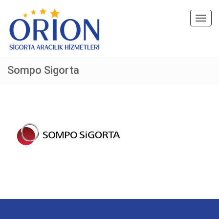
Toggl
navig
Sompo Sigorta