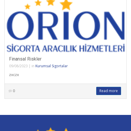
Finansal Riskler
09/08/2023
|
in
Kurumsal Sigortalar
zxczx
0
Read more