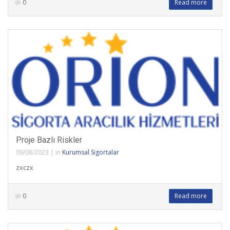
0
Read more
Proje Bazlı Riskler
09/08/2023
|
in
Kurumsal Sigortalar
zxczx
0
Read more