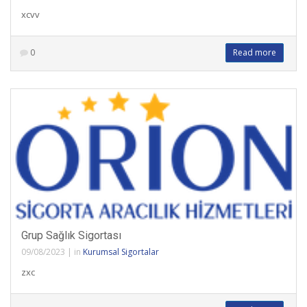
xcvv
0
Read more
Grup Sağlık Sigortası
09/08/2023
|
in
Kurumsal Sigortalar
zxc