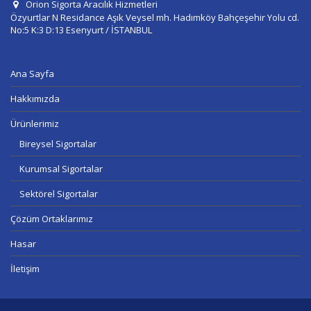
Orion Sigorta Aracılık Hizmetleri
Özyurtlar N Residance Aşık Veysel mh. Hadımköy Bahçeşehir Yolu cd.
No:5 K:3 D:13 Esenyurt / İSTANBUL
Ana Sayfa
Hakkımızda
Ürünlerimiz
Bireysel Sigortalar
Kurumsal Sigortalar
Sektörel Sigortalar
Çözüm Ortaklarımız
Hasar
İletişim