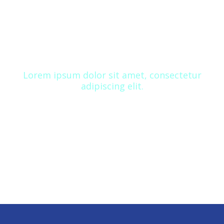
DROP US A LINE!
Lorem ipsum dolor sit amet, consectetur
adipiscing elit.
CONTACT US