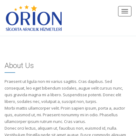
Toggl
navig
About Us
Praesent ut ligula non mi varius sagittis. Cras dapibus. Sed
consequat, leo eget bibendum sodales, augue velit cursus nunc,
quis gravida magna mi a libero. Suspendisse potenti. Donec elit
libero, sodales nec, volutpat a, suscipit non, turpis.
Morbi mattis ullamcorper velit. Proin sapien ipsum, porta a, auctor
quis, euismod ut, mi. Praesent nonummy mi in odio. Phasellus
ullamcorper ipsum rutrum nunc. Cras varius.
Donec orci lectus, aliquam ut, faucibus non, euismod id, nulla.
Vestibulum fringilla pede sit amet augue. Fusce commodo aliquam