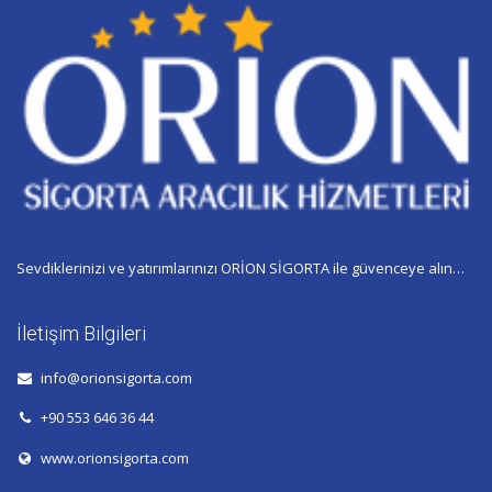
Sevdiklerinizi ve yatırımlarınızı ORİON SİGORTA ile güvenceye alın…
İletişim Bilgileri
info@orionsigorta.com
+90 553 646 36 44
www.orionsigorta.com